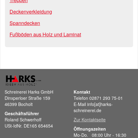
Treppen
Deckenverkleidung
Spanndecken
Fußböden aus Holz und Laminat
Schreinerei Harks GmbH
Kontakt
Dinxperloer Straße 159
Telefon 02871 293 75-01
46399 Bocholt
E-Mail info[at]harks-
schreinerei.de
Geschäftsführer
Roland Schwerhoff
Zur Kontaktseite
USt-IdNr. DE165 654654
Öffnungszeiten
Mo-Do. 08:00 Uhr - 16:30