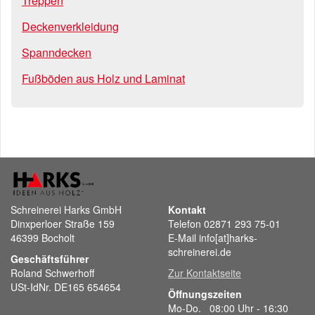
Treppen
Deckenverkleidung
Spanndecken
Fußböden aus Holz und Laminat
Schreinerei Harks GmbH
Kontakt
Dinxperloer Straße 159
Telefon 02871 293 75-01
46399 Bocholt
E-Mail info[at]harks-
schreinerei.de
Geschäftsführer
Roland Schwerhoff
Zur Kontaktseite
USt-IdNr. DE165 654654
Öffnungszeiten
Mo-Do. 08:00 Uhr - 16:30