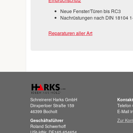
Einbruchschutz
Neue Fenster/Türen bis RC3
Nachrüstungen nach DIN 18104 1
Reparaturen aller Art
Schreinerei Harks GmbH
Kontak
Dinxperloer Straße 159
Telefon
46399 Bocholt
E-Mail i
Geschäftsführer
Zur Kont
Roland Schwerhoff
USt-IdNr. DE165 654654